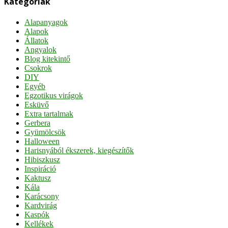
Kategóriák
Alapanyagok
Alapok
Állatok
Angyalok
Blog kitekintő
Csokrok
DIY
Egyéb
Egzotikus virágok
Esküvő
Extra tartalmak
Gerbera
Gyümölcsök
Halloween
Harisnyából ékszerek, kiegészítők
Hibiszkusz
Inspiráció
Kaktusz
Kála
Karácsony
Kardvirág
Kaspók
Kellékek