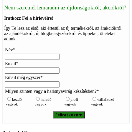
Nem szeretnél lemaradni az újdonságokról, akciókról?
Iratkozz Fel a hírlevélre!
Így Te lesz az első, aki értesül az új termékekről, az árakciókról,
az ajándékokról, új blogbejegyzésekről és tippeket, ötleteket
adunk.
Név*
Email*
Email még egyszer*
Milyen szinten vagy a harisnyavirág készítésben?*
kezdő
haladó
profi
vállalkozó
vagyok
vagyok
vagyok
vagyok