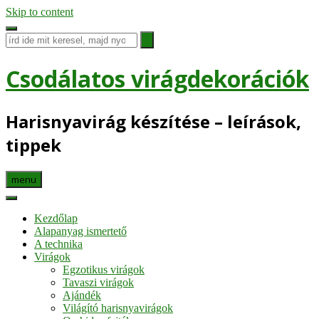
Skip to content
Csodálatos virágdekorációk
Harisnyavirág készítése – leírások,
tippek
menu
Kezdőlap
Alapanyag ismertető
A technika
Virágok
Egzotikus virágok
Tavaszi virágok
Ajándék
Világító harisnyavirágok