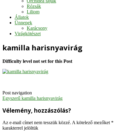
Orchidea fajták
Rózsák
Liliom
Állatok
Ünnepek
Karácsony
Virágkötészet
kamilla harisnyavirág
Difficulty level not set for this Post
Post navigation
Egyszerű kamilla harisnyavirág
Vélemény, hozzászólás?
Az e-mail címet nem tesszük közzé.
A kötelező mezőket
*
karakterrel jelöltük