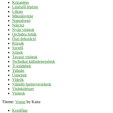
Krizantém
Lépésről lépésre
Liliom
Mikulásvirág
Napraforgó
Nárcisz
Nyári virágok
Orchidea fajták
Őszi dekoráció
Rózsák
Szegfű
Színek
Tavaszi virágok
Technikai különlegességek
Ti küldtétek
Tulipán
Ünnepek
Videók
Világító harisnyavirágok
Virágkötészet
Virágok
Theme:
Vogue
by Kaira
Kezdőlap