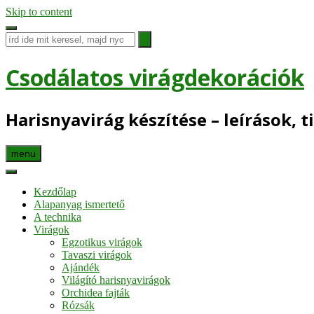
Skip to content
Csodálatos virágdekorációk
Harisnyavirág készítése – leírások, t
menu
Kezdőlap
Alapanyag ismertető
A technika
Virágok
Egzotikus virágok
Tavaszi virágok
Ajándék
Világító harisnyavirágok
Orchidea fajták
Rózsák