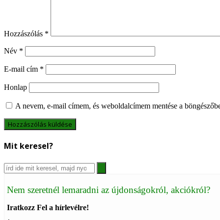
Hozzászólás
*
Név
*
E-mail cím
*
Honlap
A nevem, e-mail címem, és weboldalcímem mentése a böngészőb
Mit keresel?
Nem szeretnél lemaradni az újdonságokról, akciókról?
Iratkozz Fel a hírlevélre!