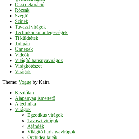
Őszi dekoráció
Rózsák
Szegfű
Színek
Tavaszi virágok
Technikai különlegességek
Ti küldtétek
Tulipán
Ünnepek
Videók
Világító harisnyavirágok
Virágkötészet
Virágok
Theme:
Vogue
by Kaira
Kezdőlap
Alapanyag ismertető
A technika
Virágok
Egzotikus virágok
Tavaszi virágok
Ajándék
Világító harisnyavirágok
Orchidea fajták