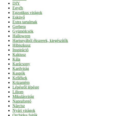
DIY
Egyéb
Egzotikus virágok
Esküvő
Extra tartalmak
Gerbera
Gyümölcsök
Halloween
Harisnyából ékszerek, kiegészítők
Hibiszkusz
Inspiráció
Kaktusz
Kála
Karácsony
Kardvirág
Kaspók
Kellékek
Krizantém
Lépésről lépésre
Liliom
Mikulásvirág
Napraforgó
Nárcisz
Nyári virágok
Orchidea fajták