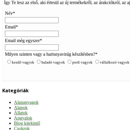
Így Te lesz az első, aki értesül az új termékekről, az árakciókról, az 
Név*
Email*
Email még egyszer*
Milyen szinten vagy a harisnyavirág készítésben?*
kezdő vagyok
haladó vagyok
profi vagyok
vállalkozó vagyok
Kategóriák
Alapanyagok
Alapok
Állatok
Angyalok
Blog kitekintő
Csokrok