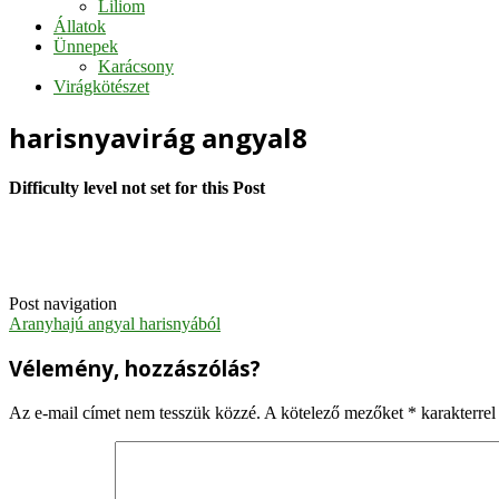
Liliom
Állatok
Ünnepek
Karácsony
Virágkötészet
harisnyavirág angyal8
Difficulty level not set for this Post
Post navigation
Aranyhajú angyal harisnyából
Vélemény, hozzászólás?
Az e-mail címet nem tesszük közzé.
A kötelező mezőket
*
karakterrel 